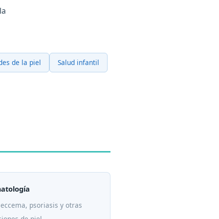
la
es de la piel
Salud infantil
atología
 eccema, psoriasis y otras
iones de piel.