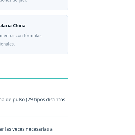
laria China
mientos con fórmulas
ionales.
a de pulso (29 tipos distintos
r las veces necesarias a