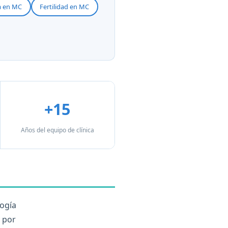
a en MC
Fertilidad en MC
+15
Años del equipo de clínica
logía
y por