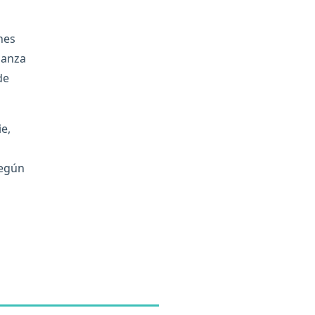
nes
ñanza
de
e,
según
s