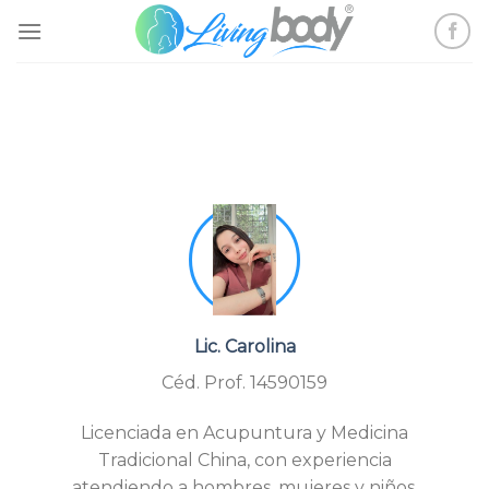
Skip
to
content
Lic. Carolina
Céd. Prof. 14590159
Licenciada en Acupuntura y Medicina
Tradicional China, con experiencia
atendiendo a hombres, mujeres y niños.