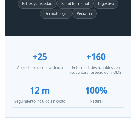
Estrés y ansiedad
Salud hormonal
Digestivo
Dermatología
Pediatría
+25
+160
Años de experiencia clínica
Enfermedades tratables con
acupuntura (estudio de la OMS)
12 m
100%
Seguimiento incluido sin costo
Natural