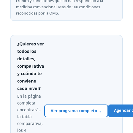
crónica y condiciones que no han respondido a la
medicina convencional. Más de 160 condiciones
reconocidas por la OMS.
¿Quieres ver
todos los
detalles,
comparativa
y cuándo te
conviene
cada nivel?
En la página
completa
encontrarás
Agendar 
Ver programa completo →
la tabla
comparativa,
los 4