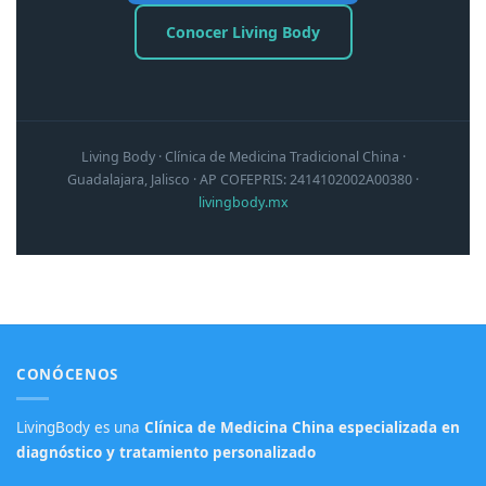
Conocer Living Body
Living Body · Clínica de Medicina Tradicional China ·
Guadalajara, Jalisco · AP COFEPRIS: 2414102002A00380 ·
livingbody.mx
CONÓCENOS
LivingBody es una
Clínica de Medicina China especializada en
diagnóstico y tratamiento personalizado