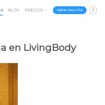
TA
BLOG
PRECIOS
PEDIR UNA CITA
na en LivingBody