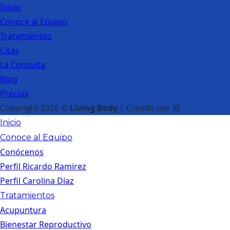
Inicio
Conoce al Equipo
Tratamientos
Citas
La Consulta
Blog
Precios
Copyright 2026 ©
Living Body
| Creado por JB
Inicio
Conoce al Equipo
Conócenos
Perfil Ricardo Ramirez
Perfil Carolina Díaz
Tratamientos
Acupuntura
Bienestar Reproductivo