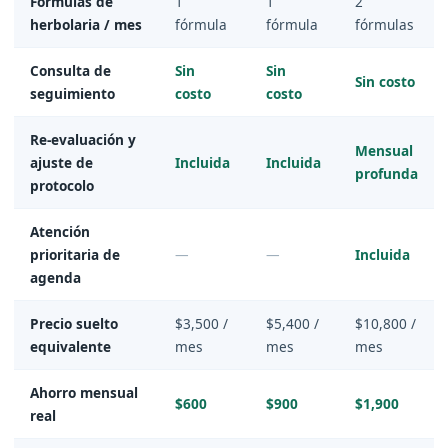
Fórmulas de
1
1
2
herbolaria / mes
fórmula
fórmula
fórmulas
Consulta de
Sin
Sin
Sin costo
seguimiento
costo
costo
Re-evaluación y
Mensual
ajuste de
Incluida
Incluida
profunda
protocolo
Atención
prioritaria de
—
—
Incluida
agenda
Precio suelto
$3,500 /
$5,400 /
$10,800 /
equivalente
mes
mes
mes
Ahorro mensual
$600
$900
$1,900
real