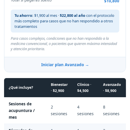
Total si pagaras suelto
$10,800
Tu ahorro:
$1,900 al mes ·
$22,800 al año
con el protocolo
más completo para casos que no han respondido a otros
tratamientos
Para casos complejos, condiciones que no han respondido a la
medicina convencional, o pacientes que quieren máxima intensidad
y atención prioritaria.
Iniciar plan Avanzado →
Bienestar
Clínico ·
Avanzado
¿Qué incluye?
· $2,900
$4,500
· $8,900
Sesiones de
2
4
8
acupuntura /
sesiones
sesiones
sesiones
mes