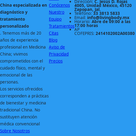
Dirección:
C. Jesús D. Rojas
China especializada en
Conócenos
4005, Unidad México, 45120
Zapopan, Jal.
diagnóstico y
Nuestro
Teléfono:
33 3813 5833
info@livingbody.mx
Email:
tratamiento
Equipo
Horario:
Abre de 09:00 a las
17:00 horas
personalizado
Tratamientos
AP
. Tenemos más de 20
Citas
COFEPRIS:
2414102002A00380
años de experiencia
Blog
profesional en Medicina
Aviso de
China; vivimos
Privacidad
comprometidos con el
Precios
cuidado físico, mental y
emocional de las
personas.
Los servicios ofrecidos
corresponden a prácticas
de bienestar y medicina
tradicional China. No
sustituyen atención
médica convencional
Sobre Nosotros