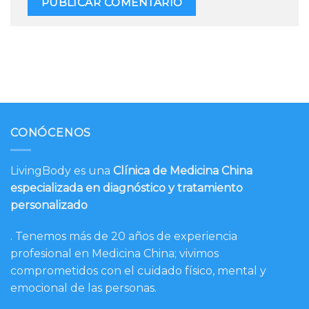
CONÓCENOS
LivingBody es una
Clínica de Medicina China
especializada en diagnóstico y tratamiento
personalizado
. Tenemos más de 20 años de experiencia
profesional en Medicina China; vivimos
comprometidos con el cuidado físico, mental y
emocional de las personas.