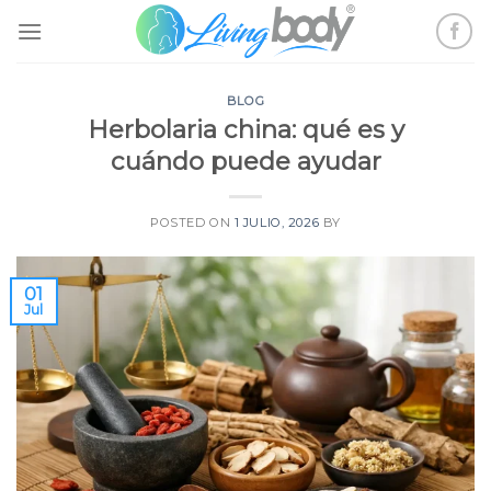
Skip
to
content
BLOG
Herbolaria china: qué es y
cuándo puede ayudar
POSTED ON
1 JULIO, 2026
BY
01
Jul