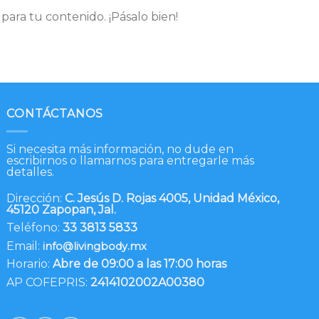
para tu contenido. ¡Pásalo bien!
CONTÁCTANOS
Si necesita más información, no dude en
escribirnos o llamarnos para entregarle más
detalles.
Dirección:
C. Jesús D. Rojas 4005, Unidad México,
45120 Zapopan, Jal.
Teléfono:
33 3813 5833
Email:
info@livingbody.mx
Horario:
Abre de 09:00 a las 17:00 horas
AP COFEPRIS:
2414102002A00380