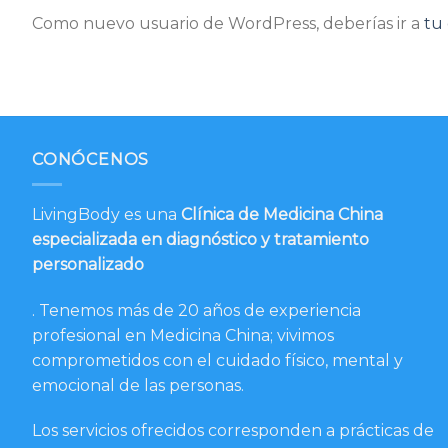
Como nuevo usuario de WordPress, deberías ir a
tu 
CONÓCENOS
LivingBody es una
Clínica de Medicina China
especializada en diagnóstico y tratamiento
personalizado
. Tenemos más de 20 años de experiencia
profesional en Medicina China; vivimos
comprometidos con el cuidado físico, mental y
emocional de las personas.
Los servicios ofrecidos corresponden a prácticas de