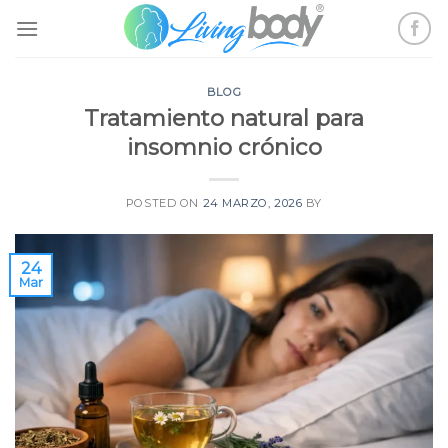
Skip
to
content
BLOG
Tratamiento natural para
insomnio crónico
POSTED ON
24 MARZO, 2026
BY
24
Mar