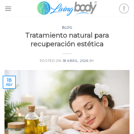
Skip
to
content
BLOG
Tratamiento natural para
recuperación estética
POSTED ON
18 ABRIL, 2026
BY
18
Abr