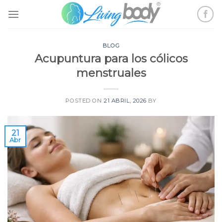
Skip
to
content
BLOG
Acupuntura para los cólicos
menstruales
POSTED ON
21 ABRIL, 2026
BY
21
Abr