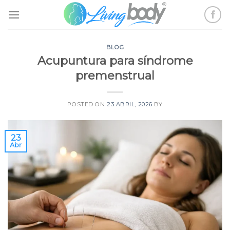
Skip
to
content
BLOG
Acupuntura para síndrome
premenstrual
POSTED ON
23 ABRIL, 2026
BY
23
Abr