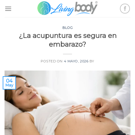
Skip
to
content
BLOG
¿La acupuntura es segura en
embarazo?
POSTED ON
4 MAYO, 2026
BY
04
May