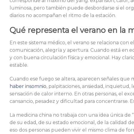
corresponde al máximo del yang: expansión, calor, act
luminosa, pero también puede desbordarse si el organ
diarios no acompañan el ritmo de la estación.
Qué representa el verano en la 
En este sistema médico, el verano se relaciona con 
comunicación, alegría y apertura. Cuando está en equi
y con buena circulación física y emocional. Hay clar
estable.
Cuando ese fuego se altera, aparecen señales que 
haber insomnio
, palpitaciones, ansiedad, inquietud, 
sensación de calor interno. En otras personas, el ex
cansancio, pesadez y dificultad para concentrarse. E
La medicina china no trabaja con una idea única de 
de su edad, de su estado emocional, de la calidad de
eso dos personas pueden vivir el mismo clima de for