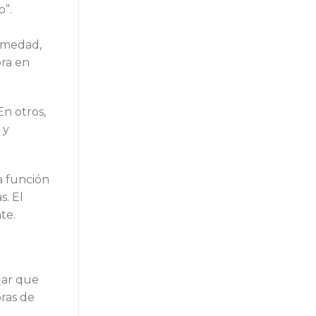
o”.
humedad,
ora en
En otros,
 y
a función
s. El
te.
lar que
oras de