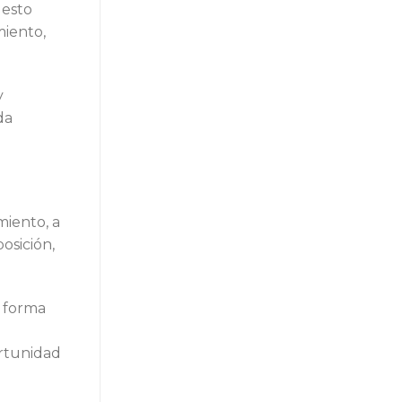
 esto
miento,
y
da
miento, a
osición,
e forma
ortunidad