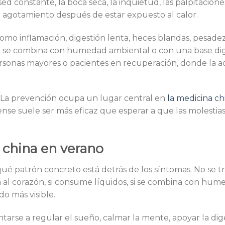
sed constante, la boca seca, la inquietud, las palpitaciones
n de agotamiento después de estar expuesto al calor.
mo inflamación, digestión lenta, heces blandas, pesade
ano se combina con humedad ambiental o con una base dig
rsonas mayores o pacientes en recuperación, donde la 
. La prevención ocupa un lugar central en
la medicina ch
se suele ser más eficaz que esperar a que las molestias 
china en verano
ué patrón concreto está detrás de los síntomas. No se tr
ta al corazón, si consume líquidos, si se combina con hume
do más visible.
ntarse a regular el sueño, calmar la mente, apoyar la dig