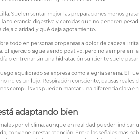
ncilla. Suelen sentar mejor las preparaciones menos grasa
la tolerancia digestiva y comidas que no generen pesad
ué deja claridad y qué deja agotamiento.
re todo en personas propensas a dolor de cabeza, irritab
a. El ejercicio sigue siendo positivo, pero no siempre en l
día o entrenar sin una hidratación suficiente suele pasar
fuego equilibrado se expresa como alegría serena. El fu
erno no es un lujo. Respiración consciente, pausas reales 
enos compulsivos pueden marcar una diferencia clara en 
está adaptando bien
ales por el clima, aunque en realidad pueden indicar 
ida, conviene prestar atención. Entre las señales más hab