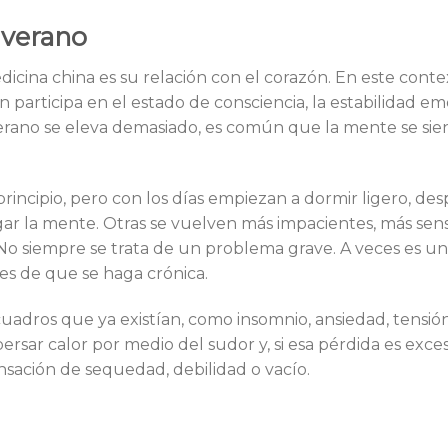
 verano
dicina china es su relación con el corazón. En este contex
n participa en el estado de consciencia, la estabilidad em
verano se eleva demasiado, es común que la mente se sie
rincipio, pero con los días empiezan a dormir ligero, des
ar la mente. Otras se vuelven más impacientes, más sens
No siempre se trata de un problema grave. A veces es u
s de que se haga crónica.
adros que ya existían, como insomnio, ansiedad, tensión
ersar calor por medio del sudor y, si esa pérdida es exces
nsación de sequedad, debilidad o vacío.