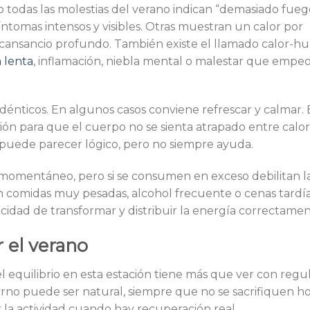
 todas las molestias del verano indican “demasiado fueg
ntomas intensos y visibles. Otras muestran un calor por
 al cansancio profundo. También existe el llamado calor-
n lenta
, inflamación, niebla mental o malestar que empe
dénticos. En algunos casos conviene refrescar y calmar. 
stión para que el cuerpo no se sienta atrapado entre calor
” puede parecer lógico, pero no siempre ayuda.
o momentáneo, pero si se consumen en exceso debilitan l
n comidas muy pesadas, alcohol frecuente o cenas tardía
acidad de transformar y distribuir la energía correctamen
 el verano
l equilibrio en esta estación tiene más que ver con regu
rno puede ser natural, siempre que no se sacrifiquen h
 la actividad cuando hay recuperación real.