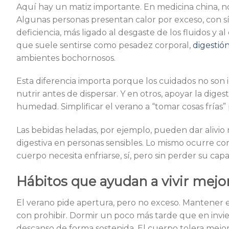
Aquí hay un matiz importante. En medicina china, no
Algunas personas presentan calor por exceso, con sí
deficiencia, más ligado al desgaste de los fluidos y
que suele sentirse como pesadez corporal,
digestió
ambientes bochornosos.
Esta diferencia importa porque los cuidados no son i
nutrir antes de dispersar. Y en otros, apoyar la dige
humedad. Simplificar el verano a “tomar cosas frías
Las bebidas heladas, por ejemplo, pueden dar alivi
digestiva en personas sensibles. Lo mismo ocurre co
cuerpo necesita enfriarse, sí, pero sin perder su cap
Hábitos que ayudan a vivir mejor
El verano pide apertura, pero no exceso. Mantener e
con prohibir. Dormir un poco más tarde que en invie
descanso de forma sostenida. El cuerpo tolera mejor