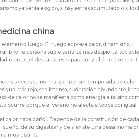
ividad, movimiento hacia afuera. Es una etapa valiosa, vi
ismo ya venía exigido, si hay estrés acumulado o si los 
medicina china
el elemento fuego. El fuego expresa calor, dinamismo,
librio, la persona suele sentirse más despierta, sociable
idad mental, el descanso es reparador y el ánimo se mant
muchas veces se normalizan por ser temporada de calor.
lengua más roja, sed intensa, sudoración abundante, irrita
ceso de calor no se manifiesta como energía alta, sino co
sto ocurre porque el verano no afecta a todos por igual.
“el calor hace daño”. Depende de la constitución de cada
l sueño, de su digestión y de si existe una desarmonía pr
ma muy distinta.