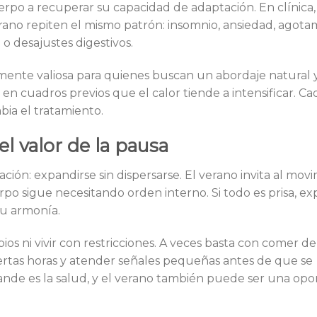
uerpo a recuperar su capacidad de adaptación. En clínica,
rano repiten el mismo patrón: insomnio, ansiedad, agota
o desajustes digestivos.
almente valiosa para quienes buscan un abordaje natural 
en cuadros previos que el calor tiende a intensificar. Ca
bia el tratamiento.
el valor de la pausa
ión: expandirse sin dispersarse. El verano invita al movi
erpo sigue necesitando orden interno. Si todo es prisa, exp
su armonía.
ios ni vivir con restricciones. A veces basta con comer d
ciertas horas y atender señales pequeñas antes de que se
ande es la salud, y el verano también puede ser una op