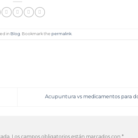
ted in
Blog
. Bookmark the
permalink
.
Acupuntura vs medicamentos para d
cada.
Los campos obligatorios están marcados con
*