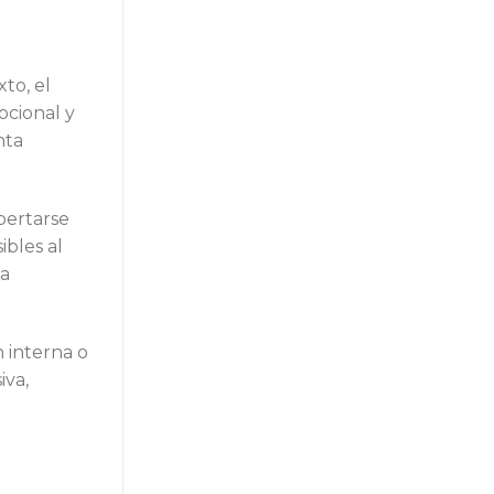
to, el
ocional y
nta
pertarse
ibles al
na
 interna o
iva,