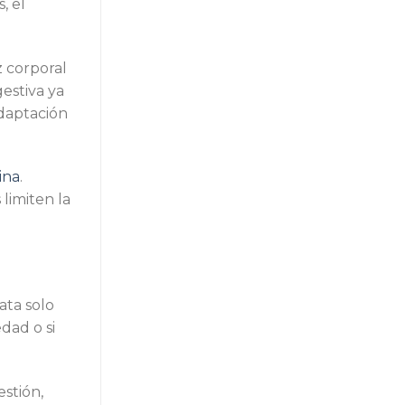
, el
z corporal
estiva ya
adaptación
ina
.
limiten la
ata solo
dad o si
estión,