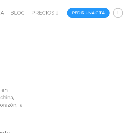
TA
BLOG
PRECIOS
PEDIR UNA CITA
n en
china,
orazón, la