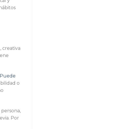
tal y
hábitos
, creativa
iene
Puede
bilidad o
mo
 persona,
evia. Por