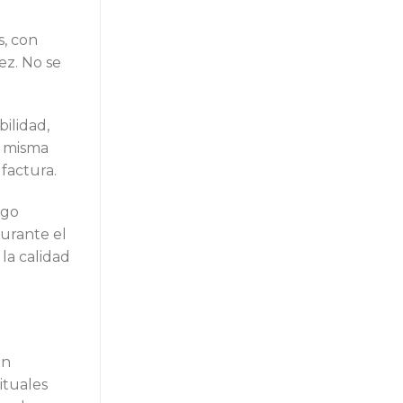
s, con
ez. No se
ilidad,
a misma
 factura.
ego
durante el
la calidad
un
ituales