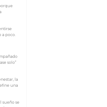
 porque
a
entirse
o a poco.
acompañado
ase solo”
nestar, la
define una
el sueño se