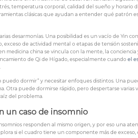
trés, temperatura corporal, calidad del sueño y horario d
rramientas clásicas que ayudan a entender qué patrón e
arias desarmonías. Una posibilidad es un vacío de Yin con
 exceso de actividad mental o etapas de tensión sosteni
en medicina china se vincula con la mente, la conciencia 
tancamiento de Qi de Hígado, especialmente cuando
el es
.
no puedo dormir” y necesitar enfoques distintos. Una pu
rna. Otra puede dormirse rápido, pero despertarse varias 
raíz del problema.
en un caso de insomnio
 insomnios responden al mismo origen, y por eso una aten
e explora si el cuadro tiene un componente más de exceso,