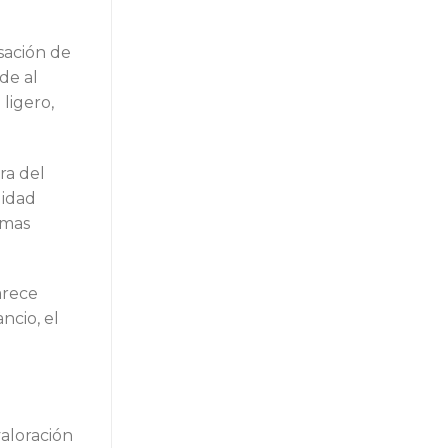
sación de
de al
ligero,
ra del
lidad
emas
arece
ncio, el
valoración