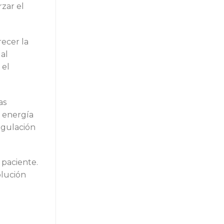
rzar el
recer la
 al
 el
as
a energía
egulación
 paciente.
olución