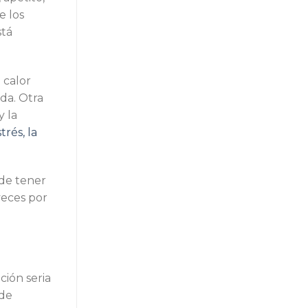
e los
stá
 calor
da. Otra
y la
trés, la
ede tener
veces por
ción seria
 de