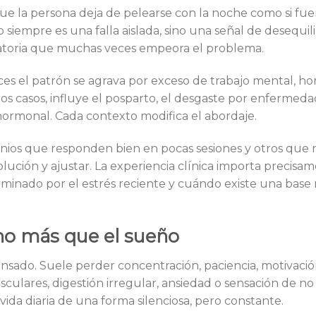
e la persona deja de pelearse con la noche como si fuer
empre es una falla aislada, sino una señal de desequili
patoria que muchas veces empeora el problema.
es el patrón se agrava por exceso de trabajo mental, hor
s casos, influye el posparto, el desgaste por enfermedad
hormonal. Cada contexto modifica el abordaje.
mnios que responden bien en pocas sesiones y otros que
olución y ajustar. La experiencia clínica importa precisa
minado por el estrés reciente y cuándo existe una base
ho más que el sueño
sado. Suele perder concentración, paciencia, motivació
culares, digestión irregular, ansiedad o sensación de no
 vida diaria de una forma silenciosa, pero constante.