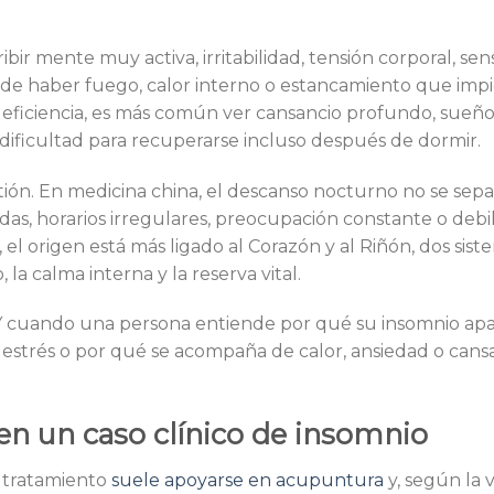
ir mente muy activa, irritabilidad, tensión corporal, sen
ede haber fuego, calor interno o estancamiento que impi
ficiencia, es más común ver cansancio profundo, sueño 
dificultad para recuperarse incluso después de dormir.
tión. En medicina china, el descanso nocturno no se sepa
as, horarios irregulares, preocupación constante o debi
el origen está más ligado al Corazón y al Riñón, dos sist
la calma interna y la reserva vital.
. Y cuando una persona entiende por qué su insomnio ap
 estrés o por qué se acompaña de calor, ansiedad o cansa
en un caso clínico de insomnio
l tratamiento
suele apoyarse en acupuntura
y, según la 