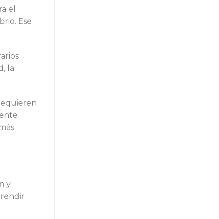
a el
brio. Ese
arios
, la
 requieren
mente
 más
n y
 rendir