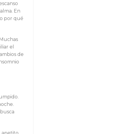
descanso
calma. En
no por qué
. Muchas
iar el
cambios de
 insomnio
rumpido.
noche.
o busca
 apetito,