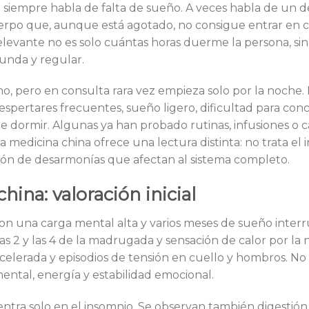
 siempre habla de falta de sueño. A veces habla de un 
uerpo que, aunque está agotado, no consigue entrar en 
relevante no es solo cuántas horas duerme la persona, si
unda y regular.
o, pero en consulta rara vez empieza solo por la noche
ertares frecuentes, sueño ligero, dificultad para concil
de dormir. Algunas ya han probado rutinas, infusiones o 
a medicina china ofrece una lectura distinta: no trata el
ión de desarmonías que afectan al sistema completo.
ina: valoración inicial
con una carga mental alta y varios meses de sueño inter
as 2 y las 4 de la madrugada y sensación de calor por la 
e acelerada y episodios de tensión en cuello y hombros. N
ntal, energía y estabilidad emocional.
centra solo en el insomnio. Se observan también digestión,