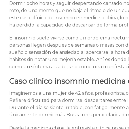
Dormir ocho horas y seguir despertando cansado no
roto, de una mente que no baja el ritmo o de un c
este caso clínico de insomnio en medicina china, lo 
ha perdido la capacidad de descansar de forma prof
El insomnio suele vivirse como un problema nocturn
personas llegan después de semanas o meses con desp
sueño o sensación de ansiedad al acercarse la hora 
hábitos sin notar una mejoría estable. Ahí es donde l
como un síntoma aislado, sino como una manifestac
Caso clínico insomnio medicina ch
Imaginemos a una mujer de 42 años, profesionista, 
Refiere dificultad para dormirse, despertares entre l
Durante el día se siente irritable, con fatiga, ment
únicamente dormir más. Busca recuperar claridad me
Desde la medicina china, la entrevista clínica no se 