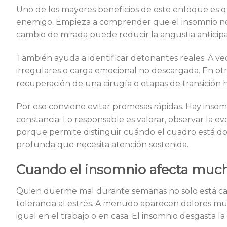
Uno de los mayores beneficios de este enfoque es qu
enemigo. Empieza a comprender que el insomnio no si
cambio de mirada puede reducir la angustia antici
También ayuda a identificar detonantes reales. A vec
irregulares o carga emocional no descargada. En otro
recuperación de una cirugía o etapas de transición 
Por eso conviene evitar promesas rápidas. Hay inso
constancia. Lo responsable es valorar, observar la ev
porque permite distinguir cuándo el cuadro está do
profunda que necesita atención sostenida.
Cuando el insomnio afecta muc
Quien duerme mal durante semanas no solo está can
tolerancia al estrés. A menudo aparecen dolores mus
igual en el trabajo o en casa. El insomnio desgasta la