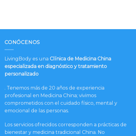
CONÓCENOS
LivingBody es una
Clínica de Medicina China
especializada en diagnóstico y tratamiento
personalizado
. Tenemos más de 20 años de experiencia
profesional en Medicina China; vivimos
comprometidos con el cuidado físico, mental y
emocional de las personas.
Los servicios ofrecidos corresponden a prácticas de
bienestar y medicina tradicional China. No