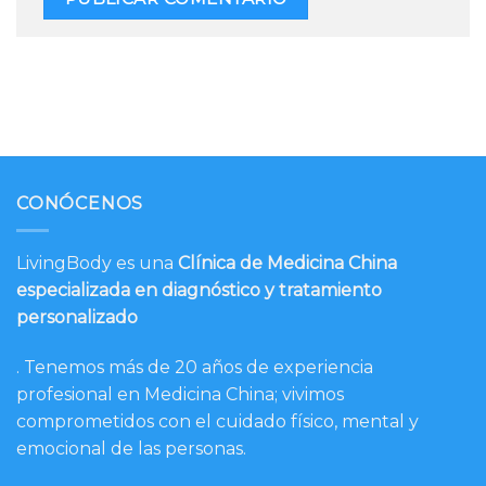
CONÓCENOS
LivingBody es una
Clínica de Medicina China
especializada en diagnóstico y tratamiento
personalizado
. Tenemos más de 20 años de experiencia
profesional en Medicina China; vivimos
comprometidos con el cuidado físico, mental y
emocional de las personas.