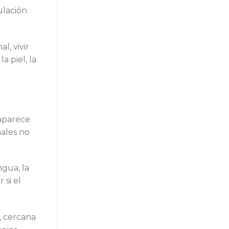
ulación
l, vivir
 piel, la
 aparece
ales no
ngua, la
 si el
, cercana