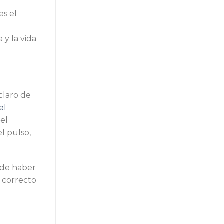
es el
 y la vida
claro de
el
 el
l pulso,
ede haber
o correcto