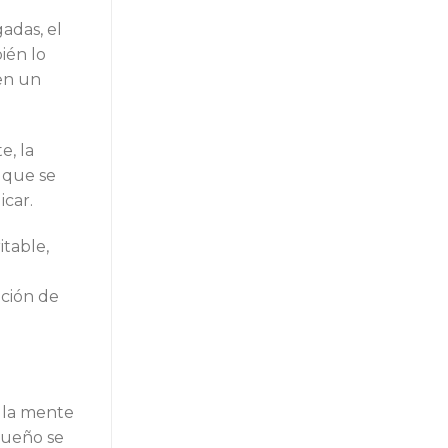
adas, el
ién lo
en un
e, la
 que se
icar.
itable,
ación de
 la mente
 sueño se