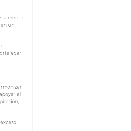
é la mente
s en un
n
fortalecer
armonizar
 apoyar el
piración,
 exceso,
a