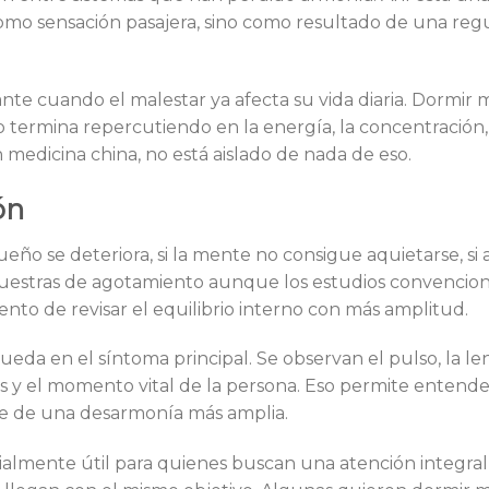
como sensación pasajera, sino como resultado de una reg
e cuando el malestar ya afecta su vida diaria. Dormir ma
ermina repercutiendo en la energía, la concentración, la
en medicina china, no está aislado de nada de eso.
ón
ño se deteriora, si la mente no consigue aquietarse, si
muestras de agotamiento aunque los estudios convencion
to de revisar el equilibrio interno con más amplitud.
ueda en el síntoma principal. Se observan el pulso, la le
os y el momento vital de la persona. Eso permite entender
te de una desarmonía más amplia.
cialmente útil para quienes buscan una atención integral