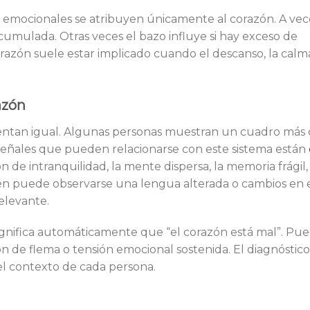
 emocionales se atribuyen únicamente al corazón. A vec
acumulada. Otras veces el bazo influye si hay exceso de
azón suele estar implicado cuando el descanso, la calma
azón
sentan igual. Algunas personas muestran un cuadro más 
s señales que pueden relacionarse con este sistema están
ón de intranquilidad, la mente dispersa, la memoria frágil,
ién puede observarse una lengua alterada o cambios en e
elevante.
significa automáticamente que “el corazón está mal”. Pu
ión de flema o tensión emocional sostenida. El diagnóstic
l contexto de cada persona.