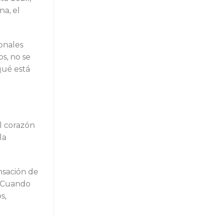
na, el
onales
s, no se
qué está
El corazón
la
nsación de
s. Cuando
s,