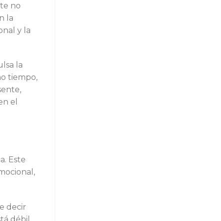
te no
n la
nal y la
lsa la
mo tiempo,
sente,
en el
a. Este
emocional,
e decir
tá débil,