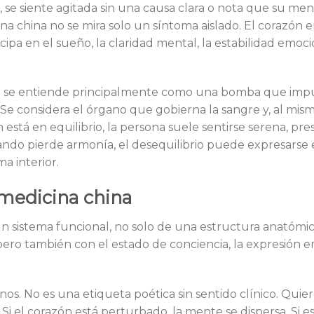
 siente agitada sin una causa clara o nota que su men
 china no se mira solo un síntoma aislado. El corazón e
pa en el sueño, la claridad mental, la estabilidad emocio
zón se entiende principalmente como una bomba que impu
 Se considera el órgano que gobierna la sangre y, al mis
está en equilibrio, la persona suele sentirse serena, pre
ndo pierde armonía, el desequilibrio puede expresarse 
a interior.
 medicina china
n sistema funcional, no solo de una estructura anatómic
, pero también con el estado de conciencia, la expresión 
os. No es una etiqueta poética sin sentido clínico. Quier
Si el corazón está perturbado, la mente se dispersa. Si es