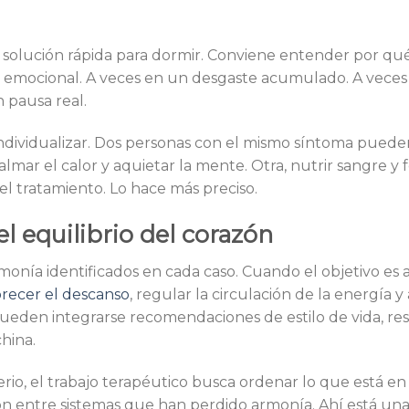
a solución rápida para dormir. Conviene entender por qu
ión emocional. A veces en un desgaste acumulado. A vece
 pausa real.
individualizar. Dos personas con el mismo síntoma puede
almar el calor y aquietar la mente. Otra, nutrir sangre y 
l tratamiento. Lo hace más preciso.
 equilibrio del corazón
onía identificados en cada caso. Cuando el objetivo es 
orecer el descanso
, regular la circulación de la energía y
pueden integrarse recomendaciones de estilo de vida, res
hina.
serio, el trabajo terapéutico busca ordenar lo que está en
ión entre sistemas que han perdido armonía. Ahí está un