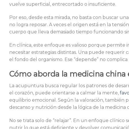
vuelve superficial, entrecortado o insuficiente.
Por eso, desde esta mirada, no basta con buscar un
no logra reposar. A veces el origen está en la tens
cuerpo que lleva demasiado tiempo funcionando sin
En clínica, este enfoque es valioso porque permite 
necesitar estrategias distintas. Una puede requerir c
el fondo del organismo. Ese “depende” no complica e
Cómo aborda la medicina china el
La acupuntura busca regular los patrones de desarm
el corazón, puede orientarse a calmar la mente,
fav
equilibrio emocional. Según la valoración, también 
descanso y nutrición desde la lógica de la medicina c
No se trata solo de “relajar”. En un enfoque clínico 
nutrir lo que está deficiente y devolver comunicac