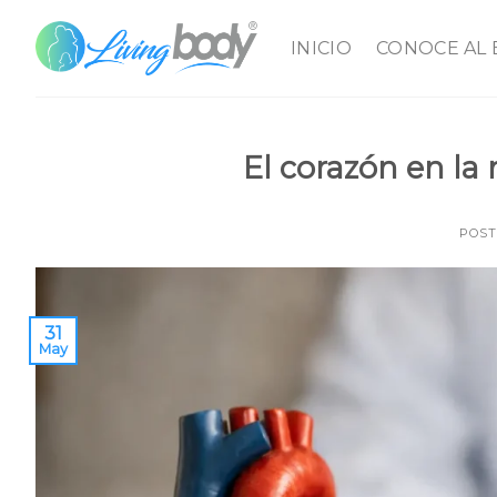
Skip
to
INICIO
CONOCE AL
content
El corazón en la
POS
31
May