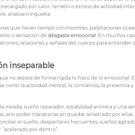
brecargado por calor, tensión o exceso de actividad inter
le, ansiosa o inquieta.
onas que llevan tiempo con insomnio, palpitaciones ocasi
osismo o sensación de
desgaste emocional
. En muchos caso
patrones, relaciones y señales del cuerpo para entender 
ión inseparable
que no separa de forma rígida lo físico de lo emocional. 
omo la actividad mental, la conciencia, la presencia y 
la mirada, sueño reparador, estabilidad anímica y una se
as, sino poder transitarlas sin quedar arrastrado por ella
onciliar el sueño, despertares frecuentes, sueños agitado
r “acelerado por dentro”.