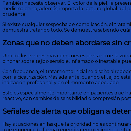
También necesita observar. El color de la piel, la presen
medicina china, además, importa la lectura global del p
prudente.
Si existe cualquier sospecha de complicación, el tratam
demuestra tratando todo. Se demuestra sabiendo cuán
Zonas que no deben abordarse sin cri
Uno de los errores más comunes es pensar que la zona 
pinchar sobre tejido sensible, inflamado o inestable p
Con frecuencia, el tratamiento inicial se diseña alreded
con la cicatrización. Más adelante, cuando el tejido est
indicación profesional y en el momento adecuado.
Esto es especialmente importante en pacientes que han
reactivo, con cambios de sensibilidad o compresión post
Señales de alerta que obligan a dete
Hay situaciones en las que la prioridad no es continuar
que empeora de forma repentina, enrojecimiento intenso