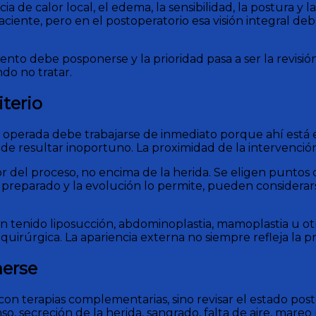
cia de calor local, el edema, la sensibilidad, la postura 
aciente, pero en el postoperatorio esa visión integral de
iento debe posponerse y la prioridad pasa a ser la revis
do no tratar.
terio
operada debe trabajarse de inmediato porque ahí está e
uede resultar inoportuno. La proximidad de la intervenci
or del proceso, no encima de la herida. Se eligen puntos 
á preparado y la evolución lo permite, pueden considerars
 tenido liposucción, abdominoplastia, mamoplastia u ot
quirúrgica. La apariencia externa no siempre refleja la 
nerse
 con terapias complementarias, sino revisar el estado pos
, secreción de la herida, sangrado, falta de aire, mare