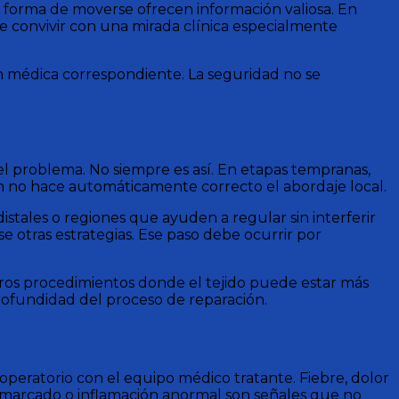
y la forma de moverse ofrecen información valiosa. En
be convivir con una mirada clínica especialmente
ión médica correspondiente. La seguridad no se
l problema. No siempre es así. En etapas tempranas,
ón no hace automáticamente correcto el abordaje local.
distales o regiones que ayuden a regular sin interferir
e otras estrategias. Ese paso debe ocurrir por
ros procedimientos donde el tejido puede estar más
profundidad del proceso de reparación.
toperatorio con el equipo médico tratante. Fiebre, dolor
o marcado o inflamación anormal son señales que no