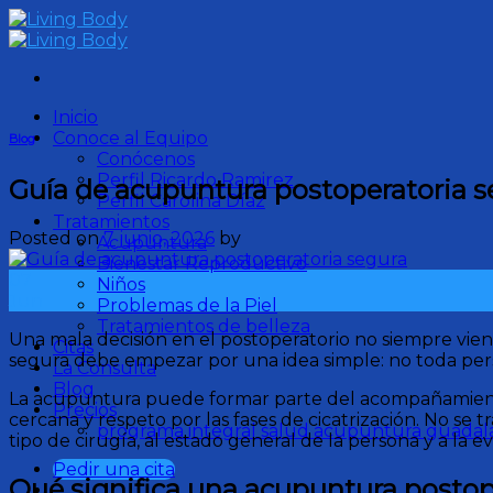
Skip
to
content
Inicio
Conoce al Equipo
Blog
Conócenos
Perfil Ricardo Ramirez
Guía de acupuntura postoperatoria s
Perfil Carolina Díaz
Tratamientos
Posted on
7 junio, 2026
by
Acupuntura
Bienestar Reproductivo
07
Niños
Jun
Problemas de la Piel
Tratamientos de belleza
Una mala decisión en el postoperatorio no siempre vien
Citas
segura debe empezar por una idea simple: no toda person
La Consulta
Blog
La acupuntura puede formar parte del acompañamiento d
Precios
cercana y respeto por las fases de cicatrización. No se
programa integral salud acupuntura guadala
tipo de cirugía, al estado general de la persona y a la ev
Pedir una cita
Qué significa una acupuntura postop