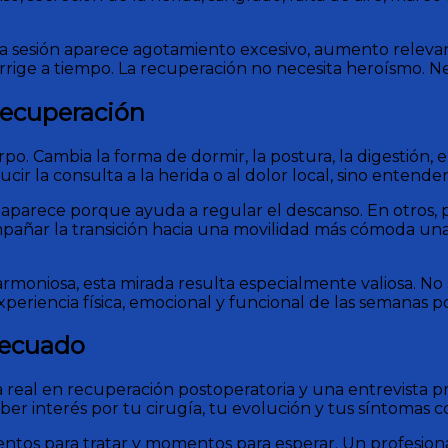
a sesión aparece agotamiento excesivo, aumento relevan
ige a tiempo. La recuperación no necesita heroísmo. Ne
 recuperación
po. Cambia la forma de dormir, la postura, la digestión, e
ucir la consulta a la herida o al dolor local, sino enten
a aparece porque ayuda a regular el descanso. En otros
pañar la transición hacia una movilidad más cómoda una v
moniosa, esta mirada resulta especialmente valiosa. No s
xperiencia física, emocional y funcional de las semanas po
decuado
ia real en recuperación postoperatoria y una entrevista 
er interés por tu cirugía, tu evolución y tus síntomas c
s para tratar y momentos para esperar. Un profesional c