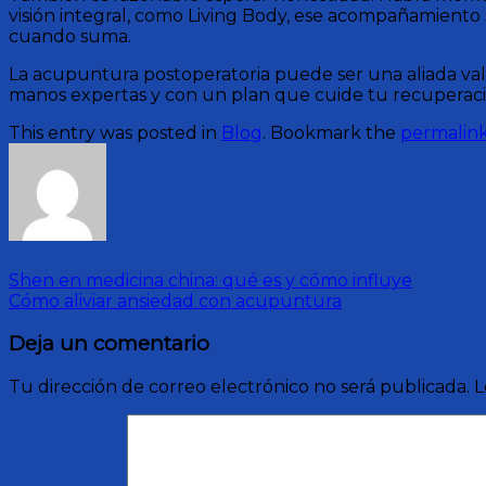
visión integral, como Living Body, ese acompañamiento s
cuando suma.
La acupuntura postoperatoria puede ser una aliada val
manos expertas y con un plan que cuide tu recuperaci
This entry was posted in
Blog
. Bookmark the
permalin
Shen en medicina china: qué es y cómo influye
Cómo aliviar ansiedad con acupuntura
Deja un comentario
Tu dirección de correo electrónico no será publicada.
L