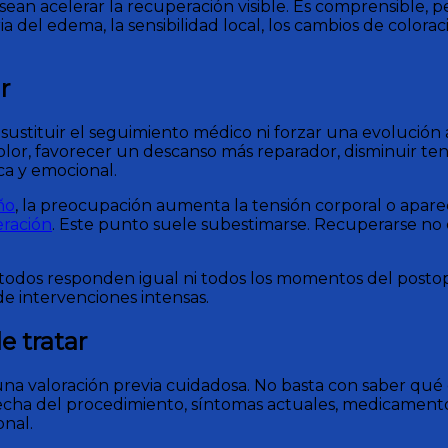
sean acelerar la recuperación visible. Es comprensible,
ia del edema, la sensibilidad local, los cambios de colorac
r
ustituir el seguimiento médico ni forzar una evolución 
r, favorecer un descanso más reparador, disminuir tensió
ca y emocional.
ño
, la preocupación aumenta la tensión corporal o apar
eración
. Este punto suele subestimarse. Recuperarse no 
o todos responden igual ni todos los momentos del postop
de intervenciones intensas.
e tratar
a valoración previa cuidadosa. No basta con saber qué c
echa del procedimiento, síntomas actuales, medicamentos
onal.