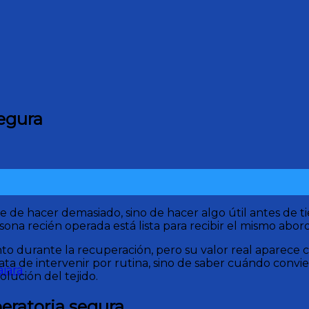
egura
e de hacer demasiado, sino de hacer algo útil antes de 
a recién operada está lista para recibir el mismo aborda
urante la recuperación, pero su valor real aparece cuan
 trata de intervenir por rutina, sino de saber cuándo con
jara
olución del tejido.
eratoria segura