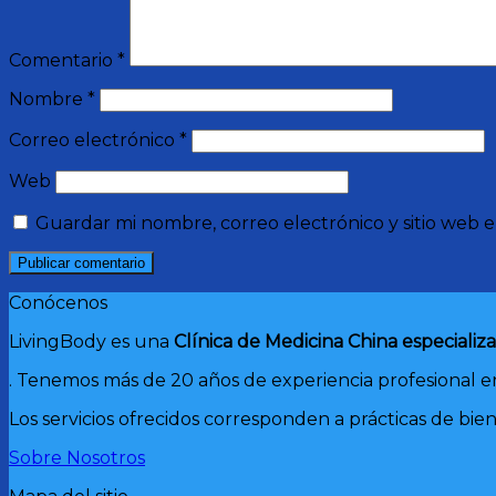
Comentario
*
Nombre
*
Correo electrónico
*
Web
Guardar mi nombre, correo electrónico y sitio web 
Conócenos
LivingBody es una
Clínica de Medicina China especializ
. Tenemos más de 20 años de experiencia profesional en
Los servicios ofrecidos corresponden a prácticas de bie
Sobre Nosotros