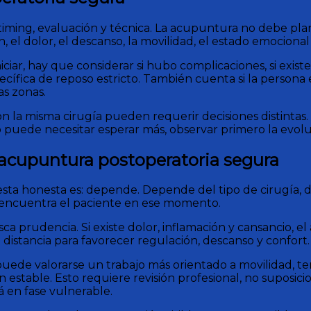
timing, evaluación y técnica. La acupuntura no debe pl
l dolor, el descanso, la movilidad, el estado emocional y 
ciar, hay que considerar si hubo complicaciones, si existe
ecífica de reposo estricto. También cuenta si la persona
as zonas.
 con la misma cirugía pueden requerir decisiones distinta
puede necesitar esperar más, observar primero la evoluc
acupuntura postoperatoria segura
sta honesta es: depende. Depende del tipo de cirugía, d
e encuentra el paciente en ese momento.
a prudencia. Si existe dolor, inflamación y cansancio, el
 distancia para favorecer regulación, descanso y confort
puede valorarse un trabajo más orientado a movilidad, t
n estable. Esto requiere revisión profesional, no suposici
á en fase vulnerable.