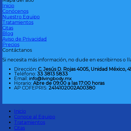
Mapa del sitio
Inicio
Conócenos
Nuestro Equipo
Tratamientos
Citas
Blog
Aviso de Privacidad
Precios
Contáctanos
Si necesita más información, no dude en escribirnos o l
Dirección:
C. Jesús D. Rojas 4005, Unidad México, 4
Teléfono:
33 3813 5833
Email:
info@livingbody.mx
Horario:
Abre de 09:00 a las 17:00 horas
AP COFEPRIS:
2414102002A00380
Inicio
Conoce al Equipo
Tratamientos
Citas