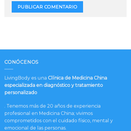
CONÓCENOS
LivingBody es una
Clínica de Medicina China
especializada en diagnóstico y tratamiento
personalizado
. Tenemos más de 20 años de experiencia
profesional en Medicina China; vivimos
comprometidos con el cuidado físico, mental y
emocional de las personas.