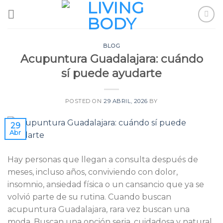
Skip
to
content
BLOG
Acupuntura Guadalajara: cuándo
sí puede ayudarte
POSTED ON
29 ABRIL, 2026
BY
29
Abr
Hay personas que llegan a consulta después de
meses, incluso años, conviviendo con dolor,
insomnio, ansiedad física o un cansancio que ya se
volvió parte de su rutina. Cuando buscan
acupuntura Guadalajara, rara vez buscan una
moda. Buscan una opción seria, cuidadosa y natural